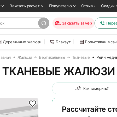
т
Заказать расчет
Покупателю
Отзывы
Скидки
Заказать замер
Пере
Деревянные жалюзи
Блэкаут
Рольставни в са
лавная
Жалюзи
Вертикальные
Тканевые
Рейн медн
 ТКАНЕВЫЕ ЖАЛЮЗИ 
Как замерить?
Рассчитайте с