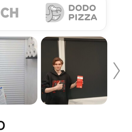
если в проеме установлен выступающий
см. Ширина жалюзи при таком монтаже должна
е предпочтительным. Такой монтаж является
 крепления, обязательно стоит учитывать
кационных систем.
учившейся конструкции.
О