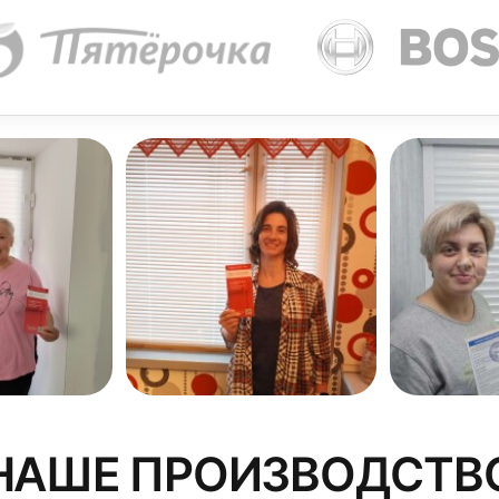
1 см, это и будет высота ламелей. Такой расчет верен, 
 скрыть, к полученному результату нужно прибавить 5 
крепление жалюзи на потолочный карниз считается боле
привлекательным с эстетической точки зрения. Планируя
лических балок, труб, электропроводки и иных коммуни
 карниз в защелках, а после проверить надежность пол
НАШЕ ПРОИЗВОДСТВ