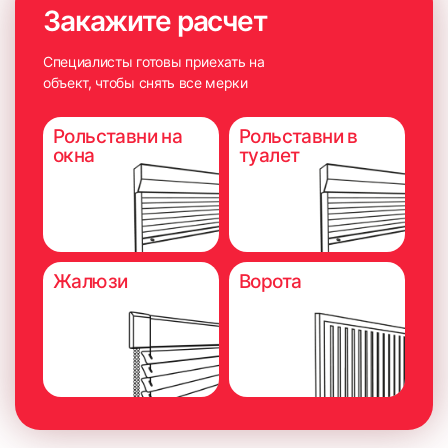
Закажите расчет
Специалисты готовы приехать на
объект, чтобы снять все мерки
Рольставни на
Рольставни в
окна
туалет
Жалюзи
Ворота