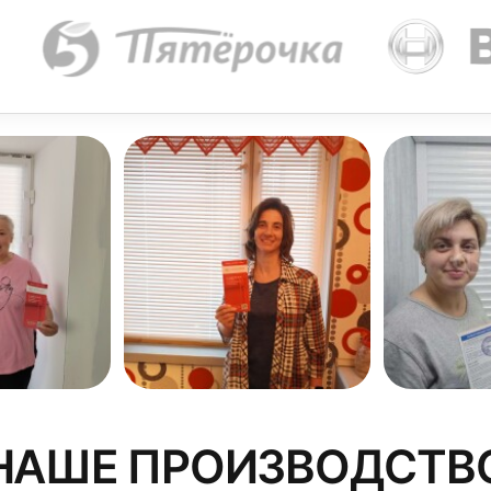
1 см, это и будет высота ламелей. Такой расчет верен, 
 скрыть, к полученному результату нужно прибавить 5 
крепление жалюзи на потолочный карниз считается боле
привлекательным с эстетической точки зрения. Планируя
лических балок, труб, электропроводки и иных коммуни
 карниз в защелках, а после проверить надежность пол
НАШЕ ПРОИЗВОДСТВ