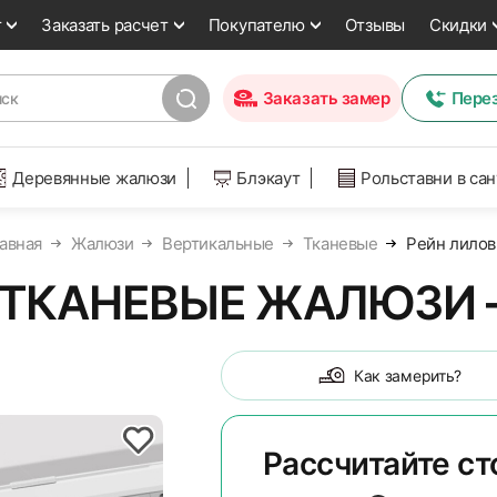
т
Заказать расчет
Покупателю
Отзывы
Скидки
Заказать замер
Пере
Деревянные жалюзи
Блэкаут
Рольставни в са
авная
Жалюзи
Вертикальные
Тканевые
Рейн лило
ТКАНЕВЫЕ ЖАЛЮЗИ 
Как замерить?
Рассчитайте с