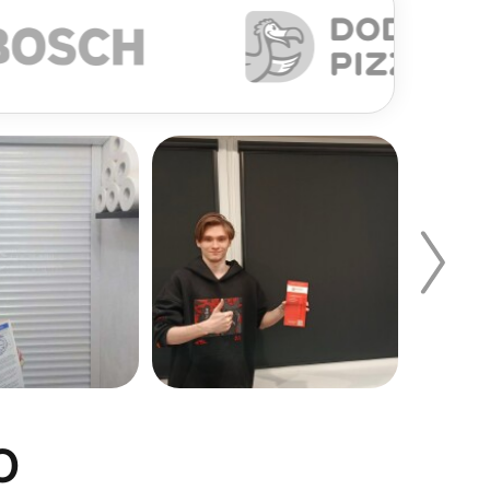
если в проеме установлен выступающий
см. Ширина жалюзи при таком монтаже должна
е предпочтительным. Такой монтаж является
 крепления, обязательно стоит учитывать
кационных систем.
учившейся конструкции.
О