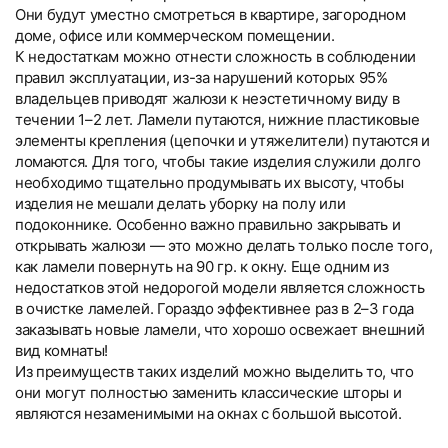
Они будут уместно смотреться в квартире, загородном
доме, офисе или коммерческом помещении.
К недостаткам можно отнести сложность в соблюдении
правил эксплуатации, из-за нарушений которых 95%
владельцев приводят жалюзи к неэстетичному виду в
течении 1–2 лет. Ламели путаются, нижние пластиковые
элементы крепления (цепочки и утяжелители) путаются и
ломаются. Для того, чтобы такие изделия служили долго
необходимо тщательно продумывать их высоту, чтобы
изделия не мешали делать уборку на полу или
подоконнике. Особенно важно правильно закрывать и
открывать жалюзи — это можно делать только после того,
как ламели повернуть на 90 гр. к окну. Еще одним из
недостатков этой недорогой модели является сложность
в очистке ламелей. Гораздо эффективнее раз в 2–3 года
заказывать новые ламели, что хорошо освежает внешний
вид комнаты!
Из преимуществ таких изделий можно выделить то, что
они могут полностью заменить классические шторы и
являются незаменимыми на окнах с большой высотой.
Вертикальные тканевые
Вертикальные тканевые
Текстовые отзывы
Компания «Системы Комфорта» предлагает различные
Компания «Системы Комфорта» предоставляет
Тип товара