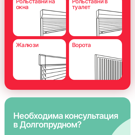
Рольставни на
Рольставни в
окна
туалет
Жалюзи
Ворота
Необходима консультация
в Долгопрудном?