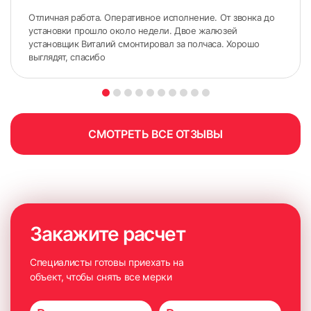
с использованием специального оборудования, но и
Отличная работа. Оперативное исполнение. От звонка до
продемонстрирует доступные для покупки образцы
установки прошло около недели. Двое жалюзей
изделий. Красивое оформление окна начинается с
установщик Виталий смонтировал за полчаса. Хорошо
правильных замеров.
выглядят, спасибо
СМОТРЕТЬ ВСЕ ОТЗЫВЫ
Закажите расчет
Специалисты готовы приехать на
объект, чтобы снять все мерки