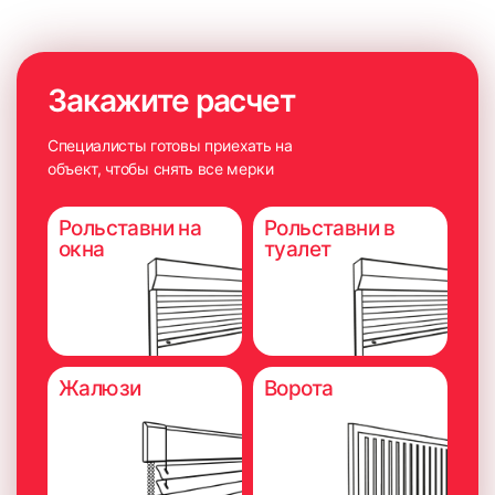
Закажите расчет
Специалисты готовы приехать на
объект, чтобы снять все мерки
Рольставни на
Рольставни в
окна
туалет
Жалюзи
Ворота