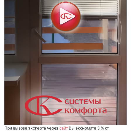
25
26
27
28
29
30
При вызове эксперта через
сайт
Вы экономите 3 % от