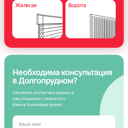
Жалюзи
Ворота
Необходима консультация
в Долгопрудном?
Заполните контактные данные и
наш специалист свяжется с
Вами в ближайшее время