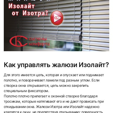
15
16
Как управлять жалюзи Изолайт?
17
18
Для этого имеется цепь, которая и опускает или поднимает
полотно, и поворачивает ламели под разным углом. Если
створка окна открывается, цепь можно закрепить
специальным фиксатором.
Полотно плотно прилегает к оконной створке благодаря
тросикам, которые натягивают его и не дают провисать при
19
20
откидывании окна. Жалюзи Изотра или Изолайт надежно
крепятся к окну, не препятствуя открыванию; поверхность