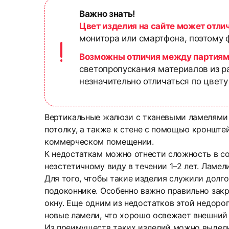
Важно знать!
Цвет изделия на сайте может отли
монитора или смартфона, поэтому ф
Возможны отличия между партиям
светопропускания материалов из р
незначительно отличаться по цвету
Вертикальные жалюзи с тканевыми ламелями 
потолку, а также к стене с помощью кронште
коммерческом помещении.
К недостаткам можно отнести сложность в с
неэстетичному виду в течении 1–2 лет. Ламе
Для того, чтобы такие изделия служили долг
подоконнике. Особенно важно правильно закры
окну. Еще одним из недостатков этой недорог
новые ламели, что хорошо освежает внешний
Из преимуществ таких изделий можно выдели