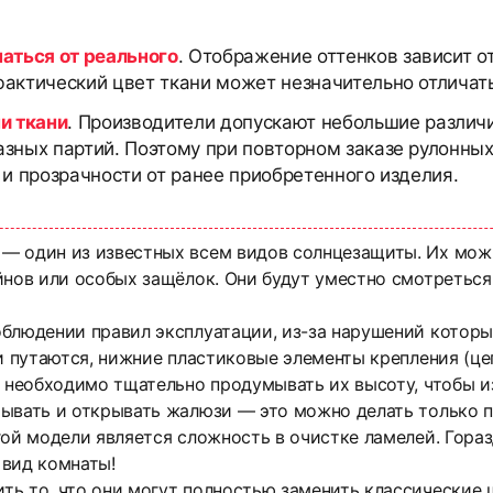
чаться от реального
. Отображение оттенков зависит о
актический цвет ткани может незначительно отличать
и ткани
. Производители допускают небольшие различи
азных партий. Поэтому при повторном заказе рулонны
 и прозрачности от ранее приобретенного изделия.
— один из известных всем видов солнцезащиты. Их мож
йнов или особых защёлок. Они будут уместно смотреться
облюдении правил эксплуатации, из-за нарушений котор
ли путаются, нижние пластиковые элементы крепления (це
о необходимо тщательно продумывать их высоту, чтобы и
вать и открывать жалюзи — это можно делать только пос
ой модели является сложность в очистке ламелей. Гораз
 вид комнаты!
ть то, что они могут полностью заменить классические 