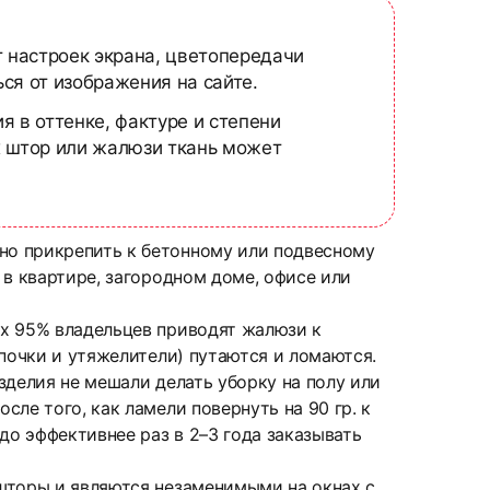
т настроек экрана, цветопередачи
ся от изображения на сайте.
я в оттенке, фактуре и степени
х штор или жалюзи ткань может
но прикрепить к бетонному или подвесному
 в квартире, загородном доме, офисе или
ых 95% владельцев приводят жалюзи к
почки и утяжелители) путаются и ломаются.
зделия не мешали делать уборку на полу или
ле того, как ламели повернуть на 90 гр. к
до эффективнее раз в 2–3 года заказывать
шторы и являются незаменимыми на окнах с