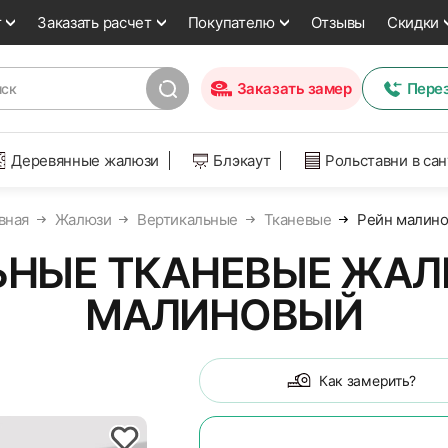
т
Заказать расчет
Покупателю
Отзывы
Скидки
Заказать замер
Пере
Деревянные жалюзи
Блэкаут
Рольставни в са
вная
Жалюзи
Вертикальные
Тканевые
Рейн малин
НЫЕ ТКАНЕВЫЕ ЖАЛ
МАЛИНОВЫЙ
Как замерить?