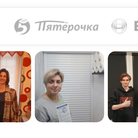
ле обязательно для заполнения
потолку над оконным проемом, важным показателем являе
1 см, это и будет высота ламелей. Такой расчет верен, 
 скрыть, к полученному результату нужно прибавить 5 
крепление жалюзи на потолочный карниз считается боле
привлекательным с эстетической точки зрения. Планируя
лических балок, труб, электропроводки и иных коммуни
 карниз в защелках, а после проверить надежность пол