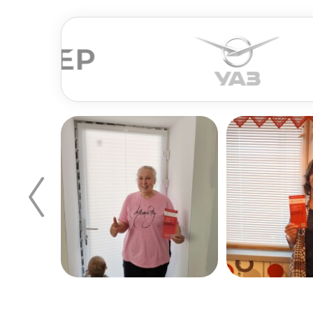
По
Когда планируется производить крепление к 
Его нужно измерить и вычесть из результата 
подоконник. Если же подоконник планируется
быть на 10–12 см шире оконного проема.
Для комнат со стандартной высотой потолка 
не только более функциональным, но и более 
материал и конструкцию стен, наличие метал
Монтаж карниза
Для успешного монтажа достаточно закрепить