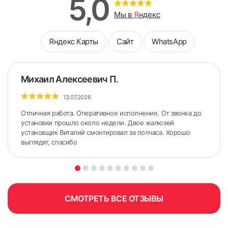
5,0
Мы в
Я
ндекс
Яндекс Карты
Сайт
WhatsApp
Михаил Алексеевич П.
13.07.2026
Отличная работа. Оперативное исполнение. От звонка до
установки прошло около недели. Двое жалюзей
установщик Виталий смонтировал за полчаса. Хорошо
выглядят, спасибо
ШИРИНА измеряется по стыкам Штапика и Рамы (по
нижнему и верхнему краю);
СМОТРЕТЬ ВСЕ ОТЗЫВЫ
ВЫСОТА измеряется по стыкам Штапика и Рамы (по
правому и левому краю).
6. Приложить короб к окну и выровнять нижнюю часть