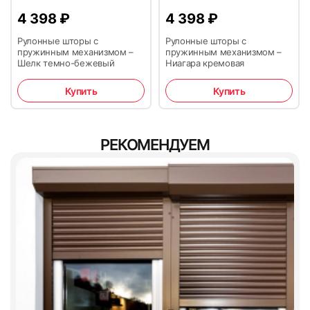
управления, направляющие
пункта вывоза заказа ТК СДЭК. На выбор клиента
03.
СМОТРЕТЬ ВСЕ ОТЗЫВЫ →
В кассе любого банка по выставленному счету.
4 398
₽
4 398
₽
возможна доставка через любую ТК. Оплата
Гарантийный ремонт выполняется в срок от 3 до 30 дней с
доставки осуществляется в ТК при получение
Фурнитура
ШИРИНА измеряется по стыкам Штапика и Рамы;
даты обращения
Рулонные шторы с
Рулонные шторы с
товара.
пружинным механизмом –
пружинным механизмом –
ВЫСОТА обоих жалюзи измеряется по размеру
Шелк темно-бежевый
Ниагара кремовая
По умолчанию цвет фурнитуры (короб и
открывающейся створки.
Оплата QR-кодом
направляющие) белый. Если требуется другой
Купить
Купить
При доставке товара курьером по Москве и МО без
цвет, то об этом необходимо сообщить
монтажа доплата производится наличными либо
менеджеру при запуске заказа.
осуществляется предоплата 100 % при оформлении
Есть ли ограничения по возврату товары?
заказа — на выбор клиента.
Сканируйте код с помощью
Рекомендации по уходу
РЕКОМЕНДУЕМ
телефона, чтобы сразу
В соответствии со ст. 26.1 ФЗ «О защите прав
попасть в личный кабинет
потребителя» Потребитель не вправе отказаться от
Ткань – только сухая чистка. Направляющие и
мобильного приложения
товара надлежащего качества, имеющего
Если клиент меняет условия первичного договора с
короб – допускается влажная чистка или
3. Приложить направляющие к боковым штапикам окна
индивидуально-определенные свойства, если указанный
банка.
самовывоза на доставку, то цена доставки легковым
использование обезжиривателя.
так, чтобы нижний край направляющей был на стыке
товар может быть использован исключительно
а/м от 1500 руб. Точный расчет производится
приобретающим его потребителем.
штапика и рамы окна. Скотч с направляющих не снимать
индивидуально. Это связано с необходимостью
04.
на этом этапе.
заказа разовых сторонних услуг по доставке.
Рассчитаем