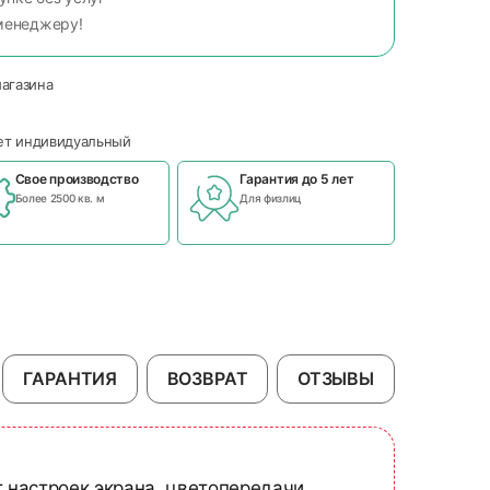
менеджеру!
магазина
чет индивидуальный
Свое производство
Гарантия до 5 лет
Более 2500 кв. м
Для физлиц
ГАРАНТИЯ
ВОЗВРАТ
ОТЗЫВЫ
т настроек экрана, цветопередачи