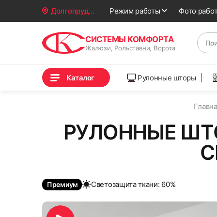
Фото рабо
Долгопрудный
Режим работы
СИСТЕМЫ КОМФОРТА
Жалюзи, Рольставни, Ворота
Каталог
Рулонные шторы
Главна
РУЛОННЫЕ ШТ
С
Cветозащита ткани: 60%
Премиум