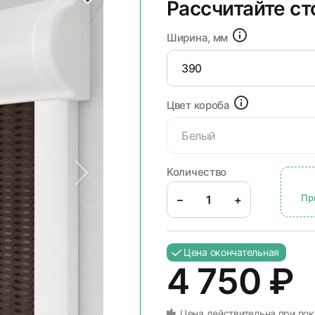
Рассчитайте с
Ширина, мм
Цвет короба
Белый
Количество
Пр
–
+
Цена окончательная
4 750
₽
Цена действительна при пок