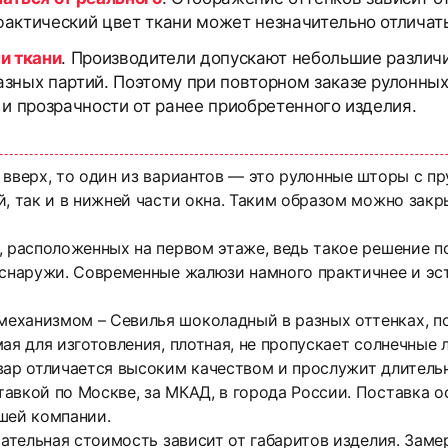
актический цвет ткани может незначительно отличать
и ткани
. Производители допускают небольшие различи
азных партий. Поэтому при повторном заказе рулонны
 и прозрачности от ранее приобретенного изделия.
 вверх, то один из вариантов — это рулонные шторы с 
, так и в нижней части окна. Таким образом можно закр
, расположенных на первом этаже, ведь такое решение п
 снаружи. Современные жалюзи намного практичнее и эс
еханизмом – Севилья шоколадный в разных оттенках, по
ая для изготовления, плотная, не пропускает солнечные 
вар отличается высоким качеством и прослужит длитель
тавкой по Москве, за МКАД, в города России. Поставка
шей компании.
чательная стоимость зависит от габаритов изделия. Зам