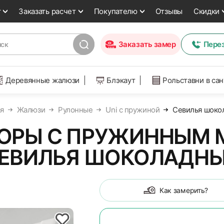
т
Заказать расчет
Покупателю
Отзывы
Скидки
Заказать замер
Пере
Деревянные жалюзи
Блэкаут
Рольставни в са
я
Жалюзи
Рулонные
Uni с пружиной
Севилья шоко
ОРЫ С ПРУЖИННЫМ 
ЕВИЛЬЯ ШОКОЛАДН
Как замерить?