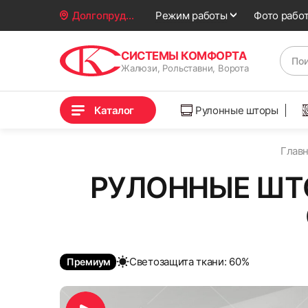
Фото рабо
Долгопрудный
Режим работы
СИСТЕМЫ КОМФОРТА
Жалюзи, Рольставни, Ворота
Каталог
Рулонные шторы
Главн
РУЛОННЫЕ ШТ
Cветозащита ткани: 60%
Премиум