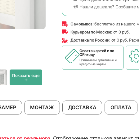
Нашли дешевле? Сообщите 
Самовывоз:
бесплатно из нашего 
Курьером по Москве:
от 0 руб.
Доставка по России:
от 0 руб. Рас
Оплата картой и по
QR-коду
Принимаем дебетовые и
кредитные карты
Показать еще
+
ЗАМЕР
МОНТАЖ
ДОСТАВКА
ОПЛАТА
чаться от реального
. Отображение оттенков зависит о