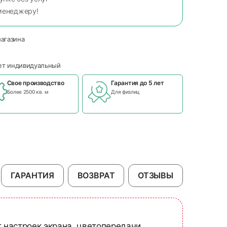
менеджеру!
магазина
чет индивидуальный
Свое производство
Гарантия до 5 лет
Более 2500 кв. м
Для физлиц
ГАРАНТИЯ
ВОЗВРАТ
ОТЗЫВЫ
т настроек экрана, цветопередачи