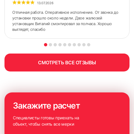
13.07.2026
с использованием специального оборудования, но и
продемонстрирует доступные для покупки образцы
Отличная работа. Оперативное исполнение. От звонка до
изделий. Красивое оформление окна начинается с
установки прошло около недели. Двое жалюзей
установщик Виталий смонтировал за полчаса. Хорошо
правильных замеров.
выглядят, спасибо
СМОТРЕТЬ ВСЕ ОТЗЫВЫ
Закажите расчет
Специалисты готовы приехать на
объект, чтобы снять все мерки