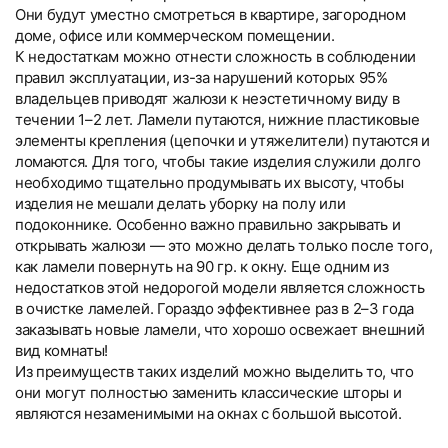
Они будут уместно смотреться в квартире, загородном
доме, офисе или коммерческом помещении.
К недостаткам можно отнести сложность в соблюдении
правил эксплуатации, из-за нарушений которых 95%
владельцев приводят жалюзи к неэстетичному виду в
течении 1–2 лет. Ламели путаются, нижние пластиковые
элементы крепления (цепочки и утяжелители) путаются и
ломаются. Для того, чтобы такие изделия служили долго
необходимо тщательно продумывать их высоту, чтобы
изделия не мешали делать уборку на полу или
подоконнике. Особенно важно правильно закрывать и
открывать жалюзи — это можно делать только после того,
как ламели повернуть на 90 гр. к окну. Еще одним из
недостатков этой недорогой модели является сложность
в очистке ламелей. Гораздо эффективнее раз в 2–3 года
заказывать новые ламели, что хорошо освежает внешний
вид комнаты!
Из преимуществ таких изделий можно выделить то, что
они могут полностью заменить классические шторы и
являются незаменимыми на окнах с большой высотой.
Вертикальные тканевые
Вертикальные тканевые
Текстовые отзывы
Компания «Системы Комфорта» предлагает различные
Компания «Системы Комфорта» предоставляет
Тип товара