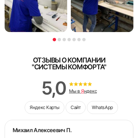
доплата принимается наличными.
грамотно подобранной фурнитуры позволит получить
вблизи оконного проема. Учитывается расположение
удобные и красивые жалюзи.
ниш, кондиционера, конструкция и уровень выступа
подоконника. Длину стенового кронштейна рассчитывают
Я ознакомлен и согласен с
политикой об обработке
Я ознакомлен и согласен с
политикой об обработке
в соответствии с расстоянием от стены до начала
персональных данных
персональных данных
препятствия, к результату прибавляют 6 см.
Поле обязательно для заполнения
Стандартным считают стеновой кронштейн, ширина
Поле обязательно для заполнения
которого составляет 10,4 см, он оптимально подходит для
преодоления стандартных препятствий (радиатора
отопления или выступающего подоконника). Чтобы
ОТЗЫВЫ О КОМПАНИИ
обойти более крупные препятствия, стоит подбирать
"СИСТЕМЫ КОМФОРТА"
крепление с удлинителем.
В каталоге можно выбрать кронштейны со стандартной
5,0
шириной 104 мм и удлинителем 100 мм. Для покупки
доступны варианты с нестандартной шириной 89 мм и
Мы в
Я
ндекс
удлинителем 100 мм.
Яндекс Карты
Сайт
WhatsApp
Услуги замерщика
Если уверенности в правильности самостоятельного
Михаил Алексеевич П.
замера нет, обязательно воспользуйтесь услугами
специалиста. Мастер не только проведет точные расчеты