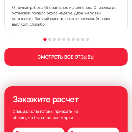
с использованием специального оборудования, но и
Отличная работа. Оперативное исполнение. От звонка до
продемонстрирует доступные для покупки образцы
установки прошло около недели. Двое жалюзей
изделий. Красивое оформление окна начинается с
установщик Виталий смонтировал за полчаса. Хорошо
правильных замеров.
выглядят, спасибо
СМОТРЕТЬ ВСЕ ОТЗЫВЫ
Закажите расчет
Специалисты готовы приехать на
объект, чтобы снять все мерки