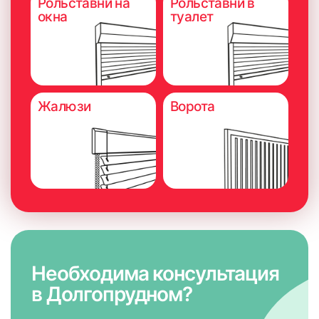
Рольставни на
Рольставни в
окна
туалет
Жалюзи
Ворота
Необходима консультация
в Долгопрудном?