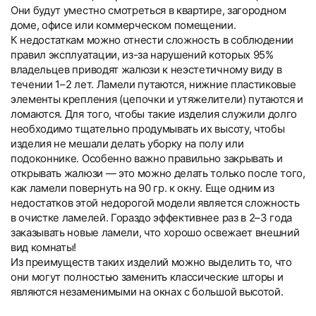
Они будут уместно смотреться в квартире, загородном
доме, офисе или коммерческом помещении.
К недостаткам можно отнести сложность в соблюдении
правил эксплуатации, из-за нарушений которых 95%
владельцев приводят жалюзи к неэстетичному виду в
течении 1–2 лет. Ламели путаются, нижние пластиковые
элементы крепления (цепочки и утяжелители) путаются и
ломаются. Для того, чтобы такие изделия служили долго
необходимо тщательно продумывать их высоту, чтобы
изделия не мешали делать уборку на полу или
подоконнике. Особенно важно правильно закрывать и
открывать жалюзи — это можно делать только после того,
как ламели повернуть на 90 гр. к окну. Еще одним из
недостатков этой недорогой модели является сложность
в очистке ламелей. Гораздо эффективнее раз в 2–3 года
заказывать новые ламели, что хорошо освежает внешний
вид комнаты!
Из преимуществ таких изделий можно выделить то, что
они могут полностью заменить классические шторы и
являются незаменимыми на окнах с большой высотой.
Вертикальные тканевые
Вертикальные тканевые
Текстовые отзывы
Компания «Системы Комфорта» предлагает различные
Компания «Системы Комфорта» предоставляет
Тип товара