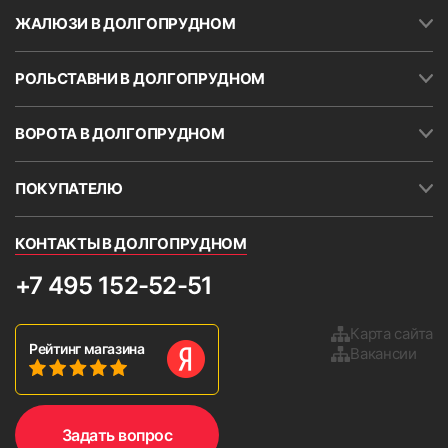
укоротить, а добавить ткань уже не получится.
ЖАЛЮЗИ В ДОЛГОПРУДНОМ
Замер по ширине желательно проводить в ТРЕХ
местах. Необходимо указывать минимальное
РОЛЬСТАВНИ В ДОЛГОПРУДНОМ
значение. Кассету и направляющие можно
устанавливать на скотч (поставляется в
комплекте с жалюзи). Скотч также наклеен на
ВОРОТА В ДОЛГОПРУДНОМ
короб шириной около 30 мм. в верхней части
кассеты.
ПОКУПАТЕЛЮ
ВНИМАНИЕ!
В большинстве случаев окна
непрямоугольные.
КОНТАКТЫ В ДОЛГОПРУДНОМ
Важное условие.
Если оконный
откос расположен очень
+7 495 152-52-51
близко к раме, то вал может
сокращать угол открытия
Карта сайта
Рейтинг магазина
створки. Кроме того, возможно
Вакансии
повреждение рулонных
9. Установить боковые крышки и проверьте работу
изделия, опустив и подняв ткань 2-3 раза.
жалюзи при сильном
открывании створки.
Задать вопрос