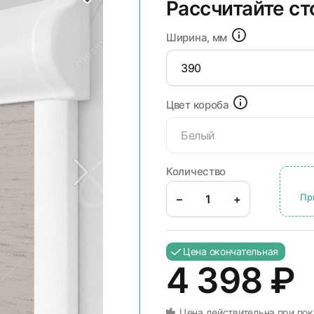
Рассчитайте с
Ширина, мм
Цвет короба
Белый
Количество
Пр
–
+
Цена окончательная
4 398
₽
Цена действительна при пок