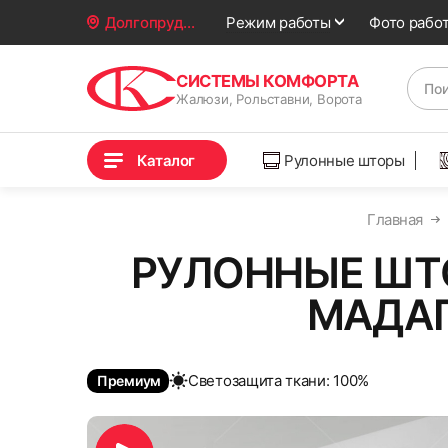
Фото рабо
Долгопрудный
Режим работы
СИСТЕМЫ КОМФОРТА
Жалюзи, Рольставни, Ворота
Каталог
Рулонные шторы
Главная
РУЛОННЫЕ ШТ
МАДАГ
Cветозащита ткани: 100%
Премиум