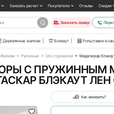
т
Заказать расчет
Покупателю
Отзывы
Скидки
Заказать замер
Пере
Деревянные жалюзи
Блэкаут
Рольставни в са
Жалюзи
Рулонные
Uni с пружиной
Мадагаскар блэкау
ОРЫ С ПРУЖИННЫМ 
АСКАР БЛЭКАУТ ЛЕН
Как замерить?