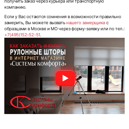
получить заказ через курьера или транспортную
компанию.
Если у Вас остаются сомнения в возможности правильно
замерить, Вы можете вызвать
нашего замерщика
с
образцами в Москве и МО через форму-заявку или по тел.:
+7(495)152-52-51
.
Рулонные шторы с пружинным
Рулонные шторы с пружинным
Текстовые отзывы
Компания «Системы Комфорта» предлагает различные
Компания «Системы Комфорта» предоставляет
Тип товара
Если товар доставил курьер, как и куда его
формы оплаты и сотрудничает как с физическими, так и с
увеличенную гарантию на жалюзи, рулонные шторы,