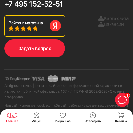
+7 495 152-52-51
сокращать угол открытия
створки. Кроме того, возможно
Карта сайта
повреждение рулонных
9. Установить боковые крышки и проверьте работу
Рейтинг магазина
Вакансии
изделия, опустив и подняв ткань 2-3 раза.
жалюзи при сильном
открывании створки.
Задать вопрос
All rights reserved | Цены на сайте носят информационный характер и не
являются публичной офертой. ст. 437 ч. 1 ГК РФ. © 2002-
2026
«Системы
1
Комфорта»
Наш сайт использует cookies, чтобы сайт работал лучше для вас, рекомендовать
полезное и создавать другие удобства на сайте. Оставаясь на сайте, вы
принимаете условия
пользовательского соглашения
.
Главная
Акции
Избранное
Отследить
Корзина