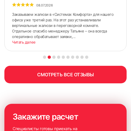
08.07.2026
Заказываем жалюзи в «Системах Комфорта» для нашего
офиса уже третий раз. На этот раз устанавливали
вертикальные жалюзи в переговорной комнате.
Отдельное спасибо менеджеру Татьяне – она всегда
оперативно обрабатывает заявки,...
Читать далее
ШИРИНА измеряется по стыкам Штапика и Рамы (по
нижнему и верхнему краю);
ВЫСОТА измеряется по стыкам Штапика и Рамы (по
правому и левому краю).
СМОТРЕТЬ ВСЕ ОТЗЫВЫ
6. Приложить короб к окну и выровнять нижнюю часть
короба по сделанным ранее меткам на штапиках.
Желательно использовать монтажный уровень, чтобы
короб был установлен прямо.
Закажите расчет
Специалисты готовы приехать на