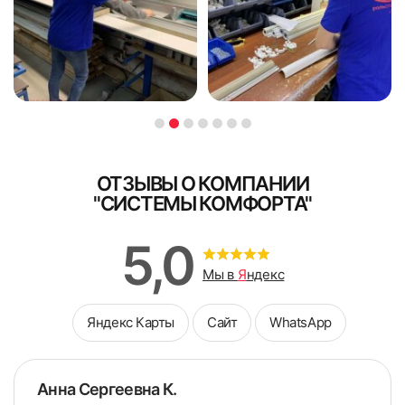
Я ознакомлен и согласен с
политикой об обработке
Я ознакомлен и согласен с
политикой об обработке
персональных данных
персональных данных
Поле обязательно для заполнения
Поле обязательно для заполнения
ОТЗЫВЫ О КОМПАНИИ
"СИСТЕМЫ КОМФОРТА"
5. Снять боковые крышки с короба.
5,0
Мы в
Я
ндекс
Яндекс Карты
Сайт
WhatsApp
Анна Сергеевна К.