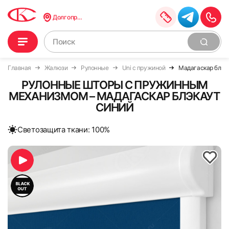
Долгопрудный
Главная
Жалюзи
Рулонные
Uni с пружиной
Мадагаскар блэк
РУЛОННЫЕ ШТОРЫ С ПРУЖИННЫМ
МЕХАНИЗМОМ – МАДАГАСКАР БЛЭКАУТ
СИНИЙ
Cветозащита ткани: 100%