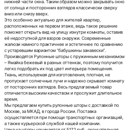
нижней части окна. Таким образом можно закрывать окно
от солнца и посторонних взглядов классически сверху
вниз или снизу вверх.
Это особенно актуально для жителей квартир,
расположенных на первом этаже, ведь такое решение
поможет открыть вид на улицу изнутри комнаты, оставив
её недоступной для взоров снаружи. Современные
жалюзи намного практичнее и эстетичнее по сравнению
с устаревшим вариантом “бабушкины занавески”.
Производятся Рулонные шторы с пружинным механизмом
– Ямайка бежевый в разных оттенках, поэтому получится
легко подобрать их под цвет интерьера помещения.
Ткань, используемая для изготовления, плотная, не
пропускает солнечные лучи и надежно скрывает комнату
от посторонних взглядов. Весь предлагаемый товар
отличается высоким качеством и прослужит длительное
время.
Мы предлагаем купить рулонные шторы с доставкой по
Москве, за МКАД, в города России. Поставка
осуществляется при помощи транспортных организаций,
а также курьерской службой нашей компании.
Цена на шторы начинается от 5172 руб., окончательная