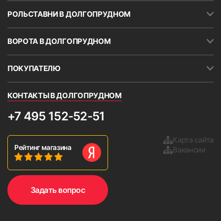
местах. Необходимо указывать минимальное
РОЛЬСТАВНИ В ДОЛГОПРУДНОМ
значение. Кассету и направляющие можно
устанавливать на скотч (поставляется в
комплекте с жалюзи). Скотч также наклеен на
ВОРОТА В ДОЛГОПРУДНОМ
короб шириной около 30 мм. в верхней части
кассеты.
ПОКУПАТЕЛЮ
ВНИМАНИЕ!
В большинстве случаев окна
непрямоугольные.
КОНТАКТЫ В ДОЛГОПРУДНОМ
Важное условие.
Если оконный
откос расположен очень
+7 495 152-52-51
близко к раме, то вал может
сокращать угол открытия
Карта сайта
Рейтинг магазина
створки. Кроме того, возможно
Вакансии
повреждение рулонных
9. Установить боковые крышки и проверьте работу
изделия, опустив и подняв ткань 2-3 раза.
жалюзи при сильном
открывании створки.
Задать вопрос