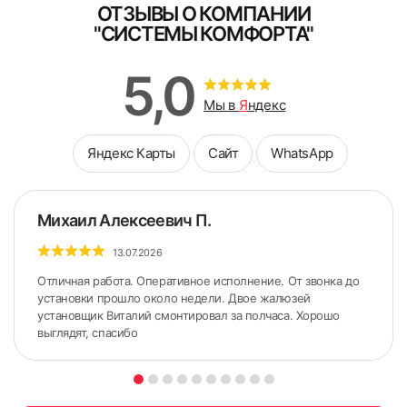
ОТЗЫВЫ О КОМПАНИИ
"СИСТЕМЫ КОМФОРТА"
5. Снять боковые крышки с короба.
5,0
Мы в
Я
ндекс
Яндекс Карты
Сайт
WhatsApp
Михаил Алексеевич П.
13.07.2026
Отличная работа. Оперативное исполнение. От звонка до
установки прошло около недели. Двое жалюзей
установщик Виталий смонтировал за полчаса. Хорошо
выглядят, спасибо
ШИРИНА измеряется по стыкам Штапика и Рамы (по