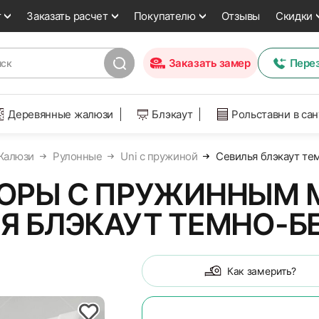
т
Заказать расчет
Покупателю
Отзывы
Скидки
Заказать замер
Пере
Деревянные жалюзи
Блэкаут
Рольставни в са
Жалюзи
Рулонные
Uni с пружиной
Севилья блэкаут т
ОРЫ С ПРУЖИННЫМ 
Я БЛЭКАУТ ТЕМНО-
Как замерить?