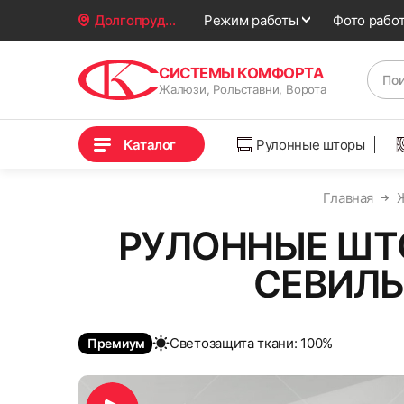
Фото рабо
Долгопрудный
Режим работы
СИСТЕМЫ КОМФОРТА
Жалюзи, Рольставни, Ворота
Каталог
Рулонные шторы
Главная
РУЛОННЫЕ ШТ
СЕВИЛЬ
Cветозащита ткани: 100%
Премиум