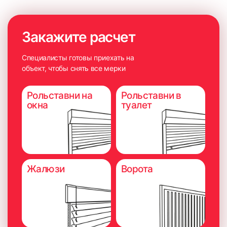
Закажите расчет
Специалисты готовы приехать на
объект, чтобы снять все мерки
Рольставни на
Рольставни в
окна
туалет
Жалюзи
Ворота
Важно учесть расположение откосов к створке окна.