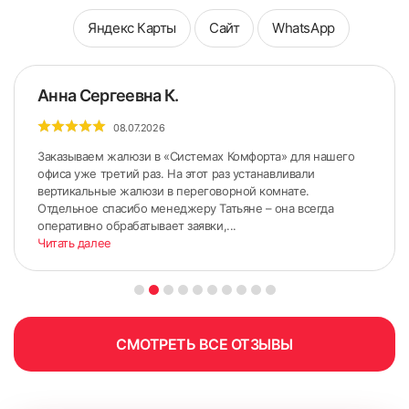
Яндекс Карты
Сайт
WhatsApp
Анна Сергеевна К.
08.07.2026
Заказываем жалюзи в «Системах Комфорта» для нашего
офиса уже третий раз. На этот раз устанавливали
вертикальные жалюзи в переговорной комнате.
Отдельное спасибо менеджеру Татьяне – она всегда
оперативно обрабатывает заявки,...
Читать далее
ШИРИНА измеряется по стыкам Штапика и Рамы (по
нижнему и верхнему краю);
ВЫСОТА измеряется по стыкам Штапика и Рамы (по
правому и левому краю).
СМОТРЕТЬ ВСЕ ОТЗЫВЫ
6. Приложить короб к окну и выровнять нижнюю часть
короба по сделанным ранее меткам на штапиках.
Желательно использовать монтажный уровень, чтобы
короб был установлен прямо.