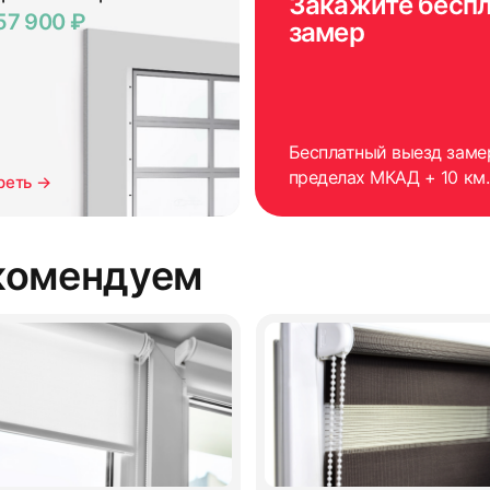
Закажите бесп
57 900 ₽
замер
Бесплатный выезд заме
пределах МКАД + 10 км.
реть →
комендуем