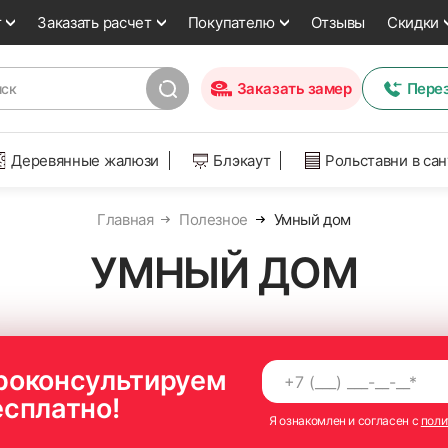
т
Заказать расчет
Покупателю
Отзывы
Скидки
Заказать замер
Пере
Деревянные жалюзи
Блэкаут
Рольставни в са
Главная
Полезное
Умный дом
УМНЫЙ ДОМ
роконсультируем
есплатно!
Я ознакомлен и согласен с
поли