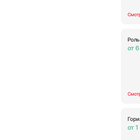
Смот
Роль
от 6
Смот
Гори
от 1