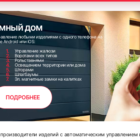
мный дом
равление любыми изделиями с одного телефона на
е Android или iOS:
Управление жалюзи
Воротами всех типов
Рольставнями
Освещением территории или дома
Шторами
Шлагбаумы
Эл. магнитные замки на калитках
ПОДРОБНЕЕ
 производители изделий с автоматическим управлением