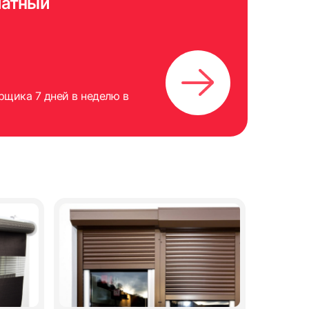
латный
рщика 7 дней в неделю в