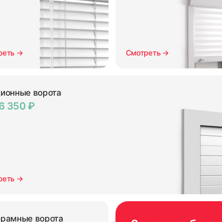
реть →
Смотреть →
ионные ворота
6 350 ₽
реть →
рамные ворота