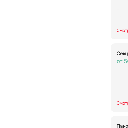
Смот
Секц
от 5
Смот
Пано