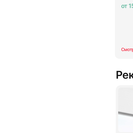
от 1
Смот
Ре