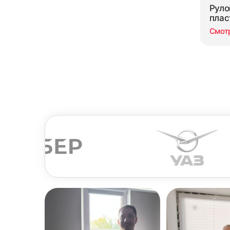
Руло
плас
Смот