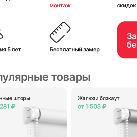
монтаж
скидок
За
бе
ия 5 лет
Бесплатный замер
пулярные товары
нные шторы
Жалюзи блэкаут
 281 ₽
от 1 503 ₽