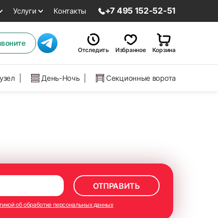
+7 495 152-52-51
Услуги
Контакты
звоните
Отследить
Избранное
Корзина
нузел
День-Ночь
Секционные ворота
тикой об обработке персональных данных