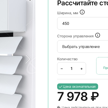
Рассчитайте с
Ширина, мм
Сторона управления
Выбрать управление
Количество
Пр
–
+
Цена окончательная
7 978
₽
Цена действительна при пок