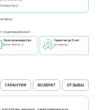
менеджеру!
магазина
чет индивидуальный
Свое производство
Гарантия до 5 лет
Более 2500 кв. м
Для физлиц
ГАРАНТИЯ
ВОЗВРАТ
ОТЗЫВЫ
т настроек экрана, цветопередачи