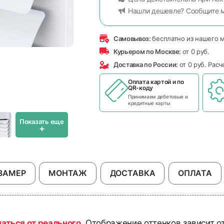
Нашли дешевле? Сообщите 
Самовывоз:
бесплатно из нашего 
Курьером по Москве:
от 0 руб.
Доставка по России:
от 0 руб. Рас
Оплата картой и по
QR-коду
Принимаем дебетовые и
кредитные карты
Показать еще
+
ЗАМЕР
МОНТАЖ
ДОСТАВКА
ОПЛАТА
чаться от реального
. Отображение оттенков зависит о