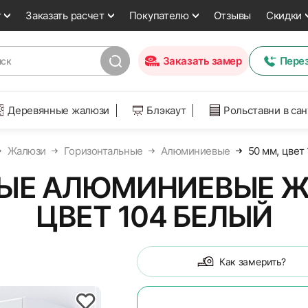
т
Заказать расчет
Покупателю
Отзывы
Скидки
Заказать замер
Пере
Деревянные жалюзи
Блэкаут
Рольставни в са
Жалюзи
Горизонтальные
Алюминиевые
50 мм, цвет
ЫЕ АЛЮМИНИЕВЫЕ ЖА
ЦВЕТ 104 БЕЛЫЙ
Как замерить?