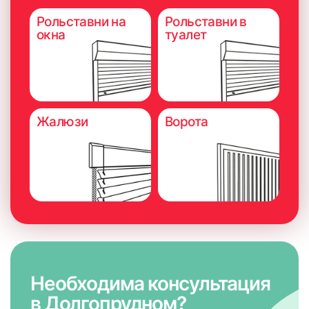
Также нужно понимать, что установленные внутри
проема рольставни могут не давать полностью открывать
Рольставни на
Рольставни в
створки.
окна
туалет
При внутреннем способе установки крепеж выполняется
враспор. Чтобы конструкция не деформировалась и
работала корректно, контур должен быть ровным, с
допустимым отклонением прилегания от нижней
горизонтали 5 мм/м.п.
Жалюзи
Ворота
Необходима консультация
в Долгопрудном?